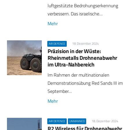
luftgestützte Bedrohungserkennung
verbessern. Das israelische…
Mehr
18. Dezember 2024
AIR DEFENCE
Präzision in der Wüste:
Rheinmetalls Drohnenabwehr
im Ultra-Nahbereich
Im Rahmen der multinationalen
Demonstrationsübung Red Sands III im
September…
Mehr
18. Dezember 2024
AIR DEFENCE
UNMANNED
R2 Wireless für Drohnenabwehr