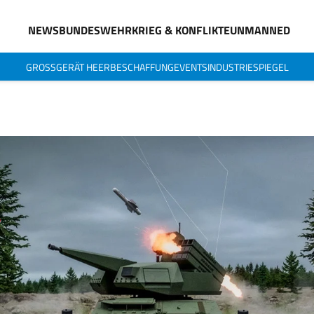
NEWS
BUNDESWEHR
KRIEG & KONFLIKTE
UNMANNED
GROSSGERÄT HEER
BESCHAFFUNG
EVENTS
INDUSTRIESPIEGEL