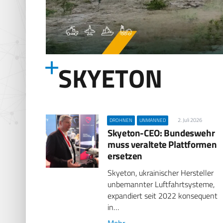
SKYETON
2. Juli 2026
DROHNEN
UNMANNED
Skyeton-CEO: Bundeswehr
muss veraltete Plattformen
ersetzen
Skyeton, ukrainischer Hersteller
unbemannter Luftfahrtsysteme,
expandiert seit 2022 konsequent
in…
Mehr