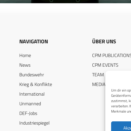
NAVIGATION
ÜBER UNS
Home
CPM PUBLICATION
News
CPM EVENTS
Bundeswehr
TEAM
Krieg & Konflikte
MEDIADATEN
Um dir ein op
International
Geräteinforma
zustimmst, kö
Unmanned
verarbeiten. 
Merkmale und
DEF-Jobs
Industriespiegel
Akz