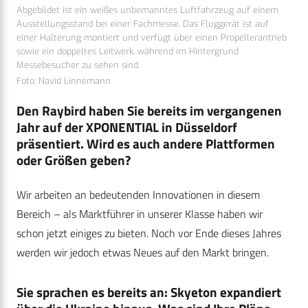
Abgebildet ist ein weißes unbemanntes Luftfahrzeug auf einem
Ausstellungsstand bei einer Fachmesse. Das Fluggerät ist auf
einer Halterung montiert und verfügt über einen Propellerantrieb
sowie ein doppeltes Leitwerk, während im Hintergrund
Messebesucher zu sehen sind.
Foto: Navid Linnemann
Den Raybird haben Sie bereits im vergangenen
Jahr auf der XPONENTIAL in Düsseldorf
präsentiert. Wird es auch andere Plattformen
oder Größen geben?
Wir arbeiten an bedeutenden Innovationen in diesem
Bereich – als Marktführer in unserer Klasse haben wir
schon jetzt einiges zu bieten. Noch vor Ende dieses Jahres
werden wir
jedoch etwas Neues auf den Markt bringen.
Sie sprachen es bereits an: Skyeton expandiert