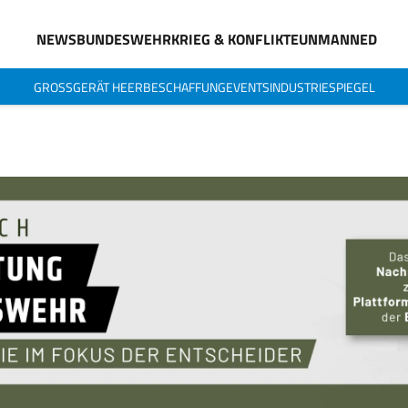
NEWS
BUNDESWEHR
KRIEG & KONFLIKTE
UNMANNED
GROSSGERÄT HEER
BESCHAFFUNG
EVENTS
INDUSTRIESPIEGEL