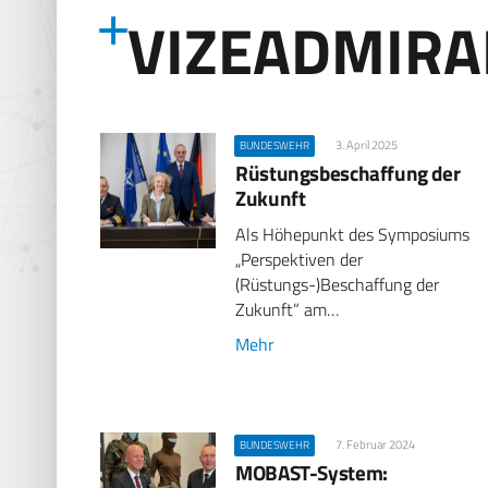
VIZEADMIRA
3. April 2025
BUNDESWEHR
Rüstungsbeschaffung der
Zukunft
Als Höhepunkt des Symposiums
„Perspektiven der
(Rüstungs-)Beschaffung der
Zukunft“ am…
Mehr
7. Februar 2024
BUNDESWEHR
MOBAST-System: