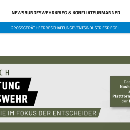
NEWS
BUNDESWEHR
KRIEG & KONFLIKTE
UNMANNED
GROSSGERÄT HEER
BESCHAFFUNG
EVENTS
INDUSTRIESPIEGEL