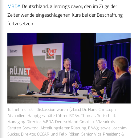
MBDA
Deutschland, allerdings davor, den im Zuge der
Zeitenwende eingeschlagenen Kurs bei der Beschaffung
fortzusetzen.
Teilnehmer der Diskussion waren (v.l.n.r.) Dr. Hans Christoph
Atzpodien, Hauptgeschäftsführer, BDSV, Thomas Gottschild,
Managing Director, MBDA Deutschland GmbH, + Vizeadmiral
Carsten Stawitzki, Abteilungsleiter Rüstung, BMVg, sowie Joachim
Sucker, Direktor, OCCAR und Felix Röken, Senior Vice President &