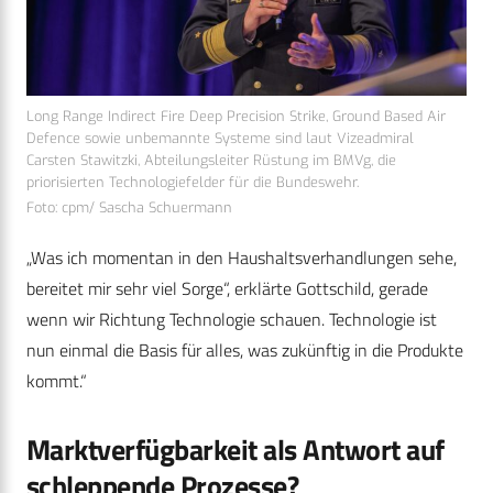
Long Range Indirect Fire Deep Precision Strike, Ground Based Air
Defence sowie unbemannte Systeme sind laut Vizeadmiral
Carsten Stawitzki, Abteilungsleiter Rüstung im BMVg, die
priorisierten Technologiefelder für die Bundeswehr.
Foto: cpm/ Sascha Schuermann
„Was ich momentan in den Haushaltsverhandlungen sehe,
bereitet mir sehr viel Sorge“, erklärte Gottschild, gerade
wenn wir Richtung Technologie schauen. Technologie ist
nun einmal die Basis für alles, was zukünftig in die Produkte
kommt.“
Marktverfügbarkeit als Antwort auf
schleppende Prozesse?