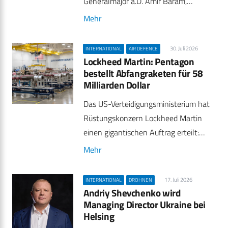
Generalmajor a.D. Amir Baram,…
Mehr
30. Juli 2026
INTERNATIONAL
AIR DEFENCE
Lockheed Martin: Pentagon
bestellt Abfangraketen für 58
Milliarden Dollar
Das US-Verteidigungsministerium hat
Rüstungskonzern Lockheed Martin
einen gigantischen Auftrag erteilt:…
Mehr
17. Juli 2026
INTERNATIONAL
DROHNEN
Andriy Shevchenko wird
Managing Director Ukraine bei
Helsing