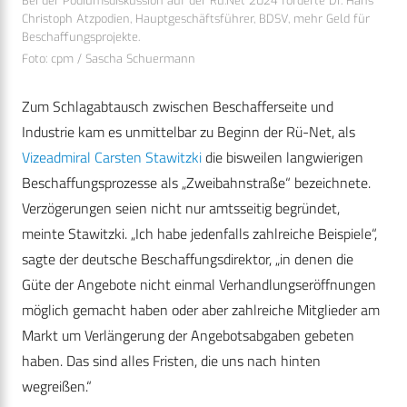
Bei der Podiumsdiskussion auf der Rü.Net 2024 forderte Dr. Hans
Christoph Atzpodien, Hauptgeschäftsführer, BDSV, mehr Geld für
Beschaffungsprojekte.
Foto: cpm / Sascha Schuermann
Zum Schlagabtausch zwischen Beschafferseite und
Industrie kam es unmittelbar zu Beginn der Rü-Net, als
Vizeadmiral Carsten Stawitzki
die bisweilen langwierigen
Beschaffungsprozesse als „Zweibahnstraße“ bezeichnete.
Verzögerungen seien nicht nur amtsseitig begründet,
meinte Stawitzki. „Ich habe jedenfalls zahlreiche Beispiele“,
sagte der deutsche Beschaffungsdirektor, „in denen die
Güte der Angebote nicht einmal Verhandlungseröffnungen
möglich gemacht haben oder aber zahlreiche Mitglieder am
Markt um Verlängerung der Angebotsabgaben gebeten
haben. Das sind alles Fristen, die uns nach hinten
wegreißen.“