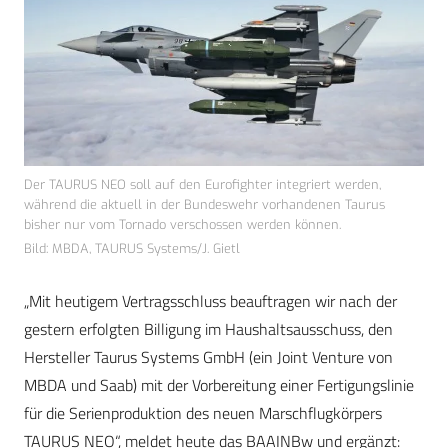
Der TAURUS NEO soll auf den Eurofighter integriert werden,
während die aktuell in der Bundeswehr vorhandenen Taurus
bisher nur vom Tornado verschossen werden können.
Bild: MBDA, TAURUS Systems/J. Gietl
„Mit heutigem Vertragsschluss beauftragen wir nach der
gestern erfolgten Billigung im Haushaltsausschuss, den
Hersteller Taurus Systems GmbH (ein Joint Venture von
MBDA und Saab) mit der Vorbereitung einer Fertigungslinie
für die Serienproduktion des neuen Marschflugkörpers
TAURUS NEO“, meldet heute das BAAINBw und ergänzt: