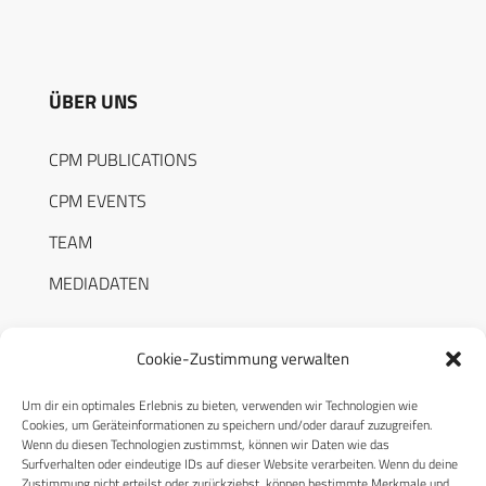
ÜBER UNS
CPM PUBLICATIONS
CPM EVENTS
TEAM
MEDIADATEN
Cookie-Zustimmung verwalten
Um dir ein optimales Erlebnis zu bieten, verwenden wir Technologien wie
RECHTLICHES
Cookies, um Geräteinformationen zu speichern und/oder darauf zuzugreifen.
Wenn du diesen Technologien zustimmst, können wir Daten wie das
Surfverhalten oder eindeutige IDs auf dieser Website verarbeiten. Wenn du deine
Datenschutzerklärung
Zustimmung nicht erteilst oder zurückziehst, können bestimmte Merkmale und