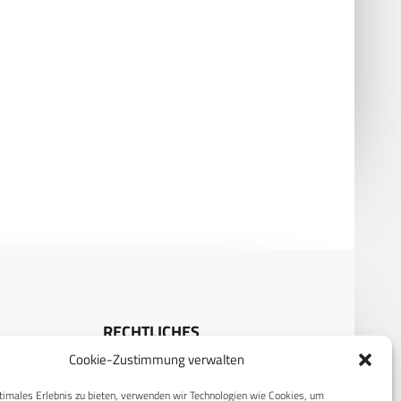
ngsbeschaffung im 21. Jh. –
Schweden beschafft THeMIS UGV
ation, Nachhaltigkeit und
usforderungen
RECHTLICHES
Cookie-Zustimmung verwalten
S
Datenschutzerklärung
timales Erlebnis zu bieten, verwenden wir Technologien wie Cookies, um