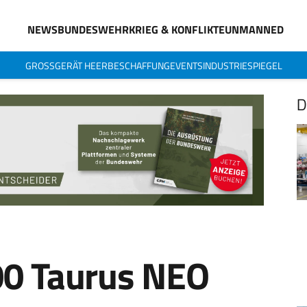
NEWS
BUNDESWEHR
KRIEG & KONFLIKTE
UNMANNED
GROSSGERÄT HEER
BESCHAFFUNG
EVENTS
INDUSTRIESPIEGEL
D
600 Taurus NEO