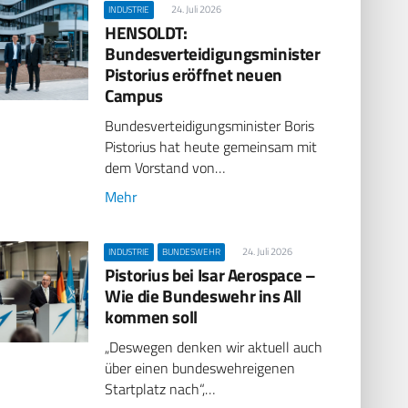
24. Juli 2026
INDUSTRIE
HENSOLDT:
Bundesverteidigungsminister
Pistorius eröffnet neuen
Campus
Bundesverteidigungsminister Boris
Pistorius hat heute gemeinsam mit
dem Vorstand von…
Mehr
24. Juli 2026
INDUSTRIE
BUNDESWEHR
Pistorius bei Isar Aerospace –
Wie die Bundeswehr ins All
kommen soll
„Deswegen denken wir aktuell auch
über einen bundeswehreigenen
Startplatz nach“,…