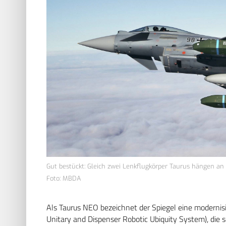
Gut bestückt: Gleich zwei Lenkflugkörper Taurus hängen an 
Foto: MBDA
Als Taurus NEO bezeichnet der Spiegel eine modernisi
Unitary and Dispenser Robotic Ubiquity System), die 