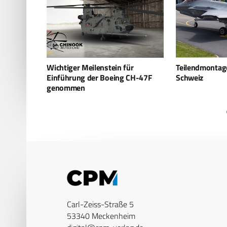
ür
Teilendmontage für F-35A in der
Kampfjet-Diplo
 CH-47F
Schweiz
Eurofighter u
Carl-Zeiss-Straße 5
53340 Meckenheim