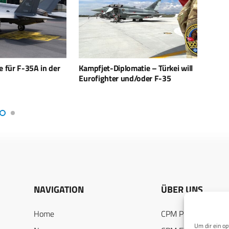
matie – Türkei will
HENSOLDT:
Rüstu
nd/oder F-35
Bundesverteidigungsminister
Innov
Pistorius eröffnet neuen Campus
Hera
NAVIGATION
ÜBER UNS
Home
CPM PUBLICATION
Um dir ein op