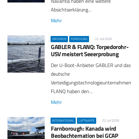
Navantia haben eine weitere
Absichtserklärung…
Mehr
22. Juli 2026
DROHNEN
FORSCHUNG
GABLER & FLANQ: Torpedorohr-
USV meistert Seeerprobung
Der U-Boot-Anbieter GABLER und das
deutsche
Verteidigungstechnologieunternehmen
FLANQ haben den…
Mehr
22. Juli 2026
INTERNATIONAL
LUFTWAFFE
Farnborough: Kanada wird
Beobachternation bei GCAP