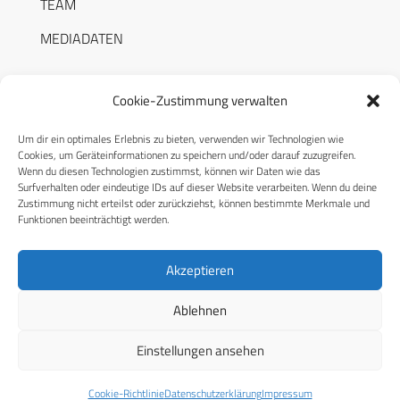
TEAM
MEDIADATEN
Cookie-Zustimmung verwalten
Um dir ein optimales Erlebnis zu bieten, verwenden wir Technologien wie
RECHTLICHES
Cookies, um Geräteinformationen zu speichern und/oder darauf zuzugreifen.
Wenn du diesen Technologien zustimmst, können wir Daten wie das
Surfverhalten oder eindeutige IDs auf dieser Website verarbeiten. Wenn du deine
Datenschutzerklärung
Zustimmung nicht erteilst oder zurückziehst, können bestimmte Merkmale und
Funktionen beeinträchtigt werden.
Cookie-Richtlinie (EU)
AGB
Akzeptieren
Compliance
Ablehnen
Impressum
Einstellungen ansehen
© 2026 CPM GmbH – Alle Rechte vorbehalten
Cookie-Richtlinie
Datenschutzerklärung
Impressum