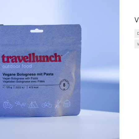
V
D
V