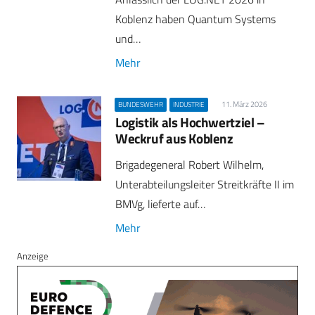
Koblenz haben Quantum Systems
und…
Mehr
11. März 2026
BUNDESWEHR
INDUSTRIE
Logistik als Hochwertziel –
Weckruf aus Koblenz
Brigadegeneral Robert Wilhelm,
Unterabteilungsleiter Streitkräfte II im
BMVg, lieferte auf…
Mehr
Anzeige