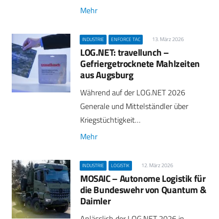
Mehr
13. März 2026
INDUSTRIE
ENFORCE TAC
LOG.NET: travellunch –
Gefriergetrocknete Mahlzeiten
aus Augsburg
Während auf der LOG.NET 2026
Generale und Mittelständler über
Kriegstüchtigkeit…
Mehr
12. März 2026
INDUSTRIE
LOGISTIK
MOSAIC – Autonome Logistik für
die Bundeswehr von Quantum &
Daimler
Anlässlich der LOG.NET 2026 in