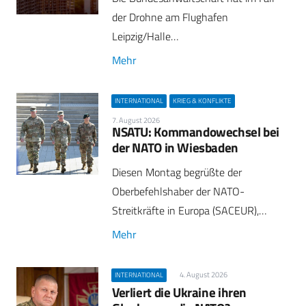
der Drohne am Flughafen
Leipzig/Halle…
Mehr
INTERNATIONAL
KRIEG & KONFLIKTE
7. August 2026
NSATU: Kommandowechsel bei
der NATO in Wiesbaden
Diesen Montag begrüßte der
Oberbefehlshaber der NATO-
Streitkräfte in Europa (SACEUR),…
Mehr
4. August 2026
INTERNATIONAL
Verliert die Ukraine ihren