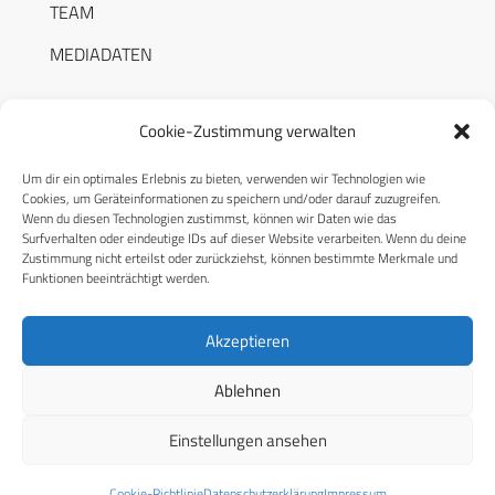
TEAM
MEDIADATEN
Cookie-Zustimmung verwalten
Um dir ein optimales Erlebnis zu bieten, verwenden wir Technologien wie
RECHTLICHES
Cookies, um Geräteinformationen zu speichern und/oder darauf zuzugreifen.
Wenn du diesen Technologien zustimmst, können wir Daten wie das
Surfverhalten oder eindeutige IDs auf dieser Website verarbeiten. Wenn du deine
Datenschutzerklärung
Zustimmung nicht erteilst oder zurückziehst, können bestimmte Merkmale und
Funktionen beeinträchtigt werden.
Cookie-Richtlinie (EU)
AGB
Akzeptieren
Compliance
Ablehnen
Impressum
Einstellungen ansehen
© 2026 CPM GmbH – Alle Rechte vorbehalten
Cookie-Richtlinie
Datenschutzerklärung
Impressum