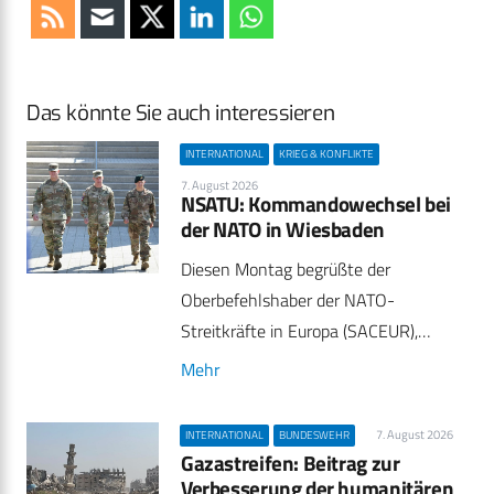
Das könnte Sie auch interessieren
INTERNATIONAL
KRIEG & KONFLIKTE
7. August 2026
NSATU: Kommandowechsel bei
der NATO in Wiesbaden
Diesen Montag begrüßte der
Oberbefehlshaber der NATO-
Streitkräfte in Europa (SACEUR),…
Mehr
7. August 2026
INTERNATIONAL
BUNDESWEHR
Gazastreifen: Beitrag zur
Verbesserung der humanitären