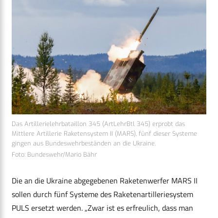
Das Artillerielehrbataillon 345 (ArtLehrBtl 345) erprobt das
Mittlere Artillerie Raketensystem II (MARS), fünf dieser Systeme
gingen aus Bundeswehrbeständen an die Ukraine.
Foto: Bundeswehr/Mario Bähr
Die an die Ukraine abgegebenen Raketenwerfer MARS II
sollen durch fünf Systeme des Raketenartilleriesystem
PULS ersetzt werden. „Zwar ist es erfreulich, dass man