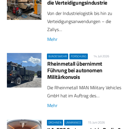
die Verteidigungsindustrie
Von der Industrielogistik bis hin zu
Verteidigungsanwendungen – die
Zallys…
Mehr
14. Juli 2026
BUNDESWEHR
FORSCHUNG
Rheinmetall übernimmt
Führung bei autonomen
Militärkonvois
Die Rheinmetall MAN Military Vehicles
GmbH hat im Auftrag des…
Mehr
15. Juni 2026
DROHNEN
UNMANNED