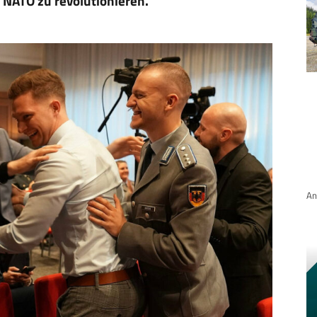
r NATO zu revolutionieren.
An