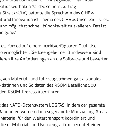
vationsvorhaben Yarded seinem Auftrag
Streitkräfte“, betonte die Sprecherin des CIHBw.
eit und Innovation ist Thema des CIHBw. Unser Ziel ist es,
d möglichst schnell bündnisweit zu skalieren. Das ist
idigung.“
 es, Yarded auf einem marktverfügbaren Dual-Use-
 ermöglichte. „Die Ideengeber der Bundeswehr sind
ieren ihre Anforderungen an die Software und bewerten
g von Material- und Fahrzeugströmen galt als analog
Soldatinnen und Soldaten des RSOM Bataillons 500
n den RSOM-Prozess überführen.
ist das NATO-Datensystem LOGFAS, in dem der gesamte
d Bahnhöfen werden dann sogenannte Marshalling-Areas
Material für den Weitertransport koordiniert und
 dieser Material- und Fahrzeugströme bedeutet einen