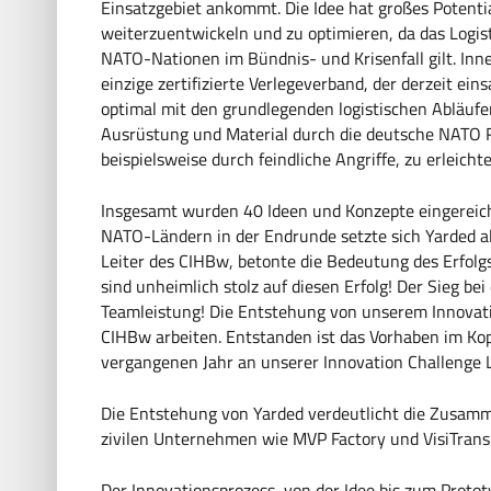
Einsatzgebiet ankommt. Die Idee hat großes Potentia
weiterzuentwickeln und zu optimieren, da das Logist
NATO-Nationen im Bündnis- und Krisenfall gilt. Inn
einzige zertifizierte Verlegeverband, der derzeit ein
optimal mit den grundlegenden logistischen Abläuf
Ausrüstung und Material durch die deutsche NATO R
beispielsweise durch feindliche Angriffe, zu erleichte
Insgesamt wurden 40 Ideen und Konzepte eingereicht
NATO-Ländern in der Endrunde setzte sich Yarded a
Leiter des CIHBw, betonte die Bedeutung des Erfolgs 
sind unheimlich stolz auf diesen Erfolg! Der Sieg be
Teamleistung! Die Entstehung von unserem Innovati
CIHBw arbeiten. Entstanden ist das Vorhaben im Kop
vergangenen Jahr an unserer Innovation Challenge 
Die Entstehung von Yarded verdeutlicht die Zusam
zivilen Unternehmen wie MVP Factory und VisiTrans
Der Innovationsprozess, von der Idee bis zum Proto