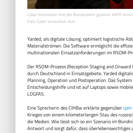
Cyber Innovation Hub der Bundeswehr gewinnt NATO Innov
Foto: Cyber Innovation Hub
Yarded, als digitale Lösung, optimiert logistische A
Materialströmen. Die Software ermöglicht die effiz
multinationalen Einsatzanforderungen im RSOM-Pro
Der RSOM-Prozess (Reception Staging and Onward M
durch Deutschland in Einsatzgebiete. Yarded digital
Planning, Operation und Postoperation. Das System b
Entscheidungshilfe und ist auf Laptops sowie mobi
LOGFAS.
Eine Sprecherin des CIHBw erklärte gegenüber
cpm 
Krieges von einem kilometerlangen Stau des russis
die Medien. Wie lässt sich so ein Szenario im Bündni
Antwort und sorgt dafür, dass überlebenswichtiges