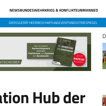
NEWS
BUNDESWEHR
KRIEG & KONFLIKTE
UNMANNED
GROSSGERÄT HEER
BESCHAFFUNG
EVENTS
INDUSTRIESPIEGEL
D
ation Hub der