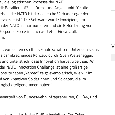
l, die logistischen Prozesse der NATO
ik Bataillon 163 als Dreh- und Angelpunkt für alle
erhalb der NATO ist der deutsche Verband sogar der
satzbereit ist.“ Die Software wurde konzipiert, um
en der NATO zu harmonieren und die Beförderung von
esponse Force im unerwarteten Einsatzfall,
rn.
V
, von denen es elf ins Finale schafften. Unter den sechs
ls bahnbrechendes Konzept durch. Sven Weizenegger,
und unterstrich, dass Innovation harte Arbeit sei: „Wir
i der NATO Innovation Challenge ist eine großartige
onsvorhaben „Yarded“ zeigt exemplarisch, wie wir im
f von kreativen Soldatinnen und Soldaten, die im
Logistik teilgenommen haben.“
menarbeit von Bundeswehr-Intrapreneuren, CIHBw, und
.
typ, wurde durch den CIHBw begleitet: „Der Cyber