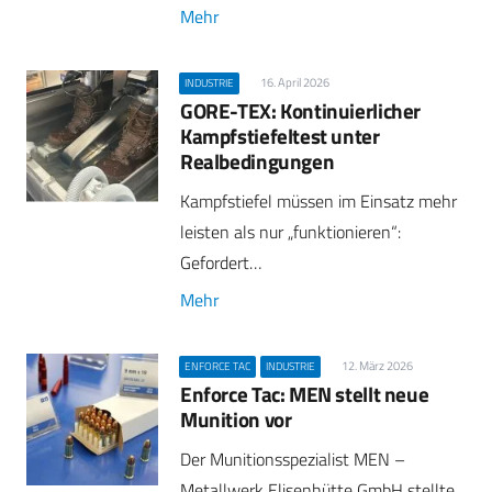
Mehr
16. April 2026
INDUSTRIE
GORE-TEX: Kontinuierlicher
Kampfstiefeltest unter
Realbedingungen
Kampfstiefel müssen im Einsatz mehr
leisten als nur „funktionieren“:
Gefordert…
Mehr
12. März 2026
ENFORCE TAC
INDUSTRIE
Enforce Tac: MEN stellt neue
Munition vor
Der Munitionsspezialist MEN –
Metallwerk Elisenhütte GmbH stellte