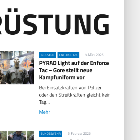
RÜSTUNG
9. März 2026
INDUSTRIE
ENFORCE TAC
PYRAD Light auf der Enforce
Tac – Gore stellt neue
Kampfuniform vor
Bei Einsatzkräften von Polizei
oder den Streitkräften gleicht kein
Tag…
Mehr
5. Februar 2026
BUNDESWEHR