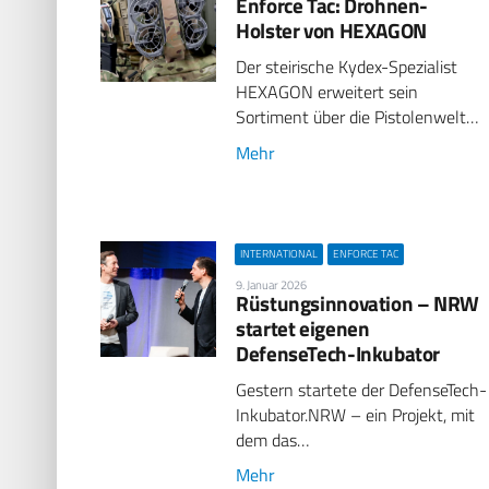
Enforce Tac: Drohnen-
Holster von HEXAGON
Der steirische Kydex-Spezialist
HEXAGON erweitert sein
Sortiment über die Pistolenwelt…
Mehr
INTERNATIONAL
ENFORCE TAC
9. Januar 2026
Rüstungsinnovation – NRW
startet eigenen
DefenseTech-Inkubator
Gestern startete der DefenseTech-
Inkubator.NRW – ein Projekt, mit
dem das…
Mehr