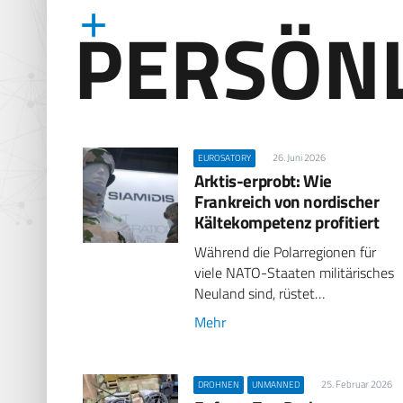
PERSÖN
26. Juni 2026
EUROSATORY
Arktis-erprobt: Wie
Frankreich von nordischer
Kältekompetenz profitiert
Während die Polarregionen für
viele NATO-Staaten militärisches
Neuland sind, rüstet…
Mehr
25. Februar 2026
DROHNEN
UNMANNED