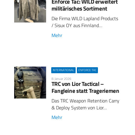
Enforce Tac: WILD erweitert
militärisches Sortiment
Die Firma WILD Lapland Products
/ Sisux OY aus Finnland…
Mehr
INTERNATIONAL
ENFORCE TAC
8. Januar 2026
TRC von Lior Tactical –
Fangleine statt Trageriemen
Das TRC Weapon Retention Carry
& Deploy System von Lior…
Mehr