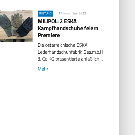
17. November 2023
RÜSTUNG
MILIPOL: 2 ESKA
Kampfhandschuhe feiern
Premiere
Die österreichische ESKA
Lederhandschuhfabrik Ges.m.b.H.
& Co KG präsentierte anläßlich…
Mehr