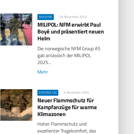
20. November 2025
INDUSTRIE
MILIPOL: NFM erwirbt Paul
Boyé und präsentiert neuen
Helm
Die norwegische NFM Group AS
gab anlässlich der MILIPOL
2025…
Mehr
6. November 2025
ENFORCE TAC
Neuer Flammschutz für
Kampfanzüge für warme
Klimazonen
Hoher Flammschutz und
exzellenter Tragekomfort, das