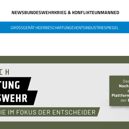
NEWS
BUNDESWEHR
KRIEG & KONFLIKTE
UNMANNED
GROSSGERÄT HEER
BESCHAFFUNG
EVENTS
INDUSTRIESPIEGEL