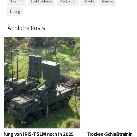
122 mm
Diehl Defence
Produktion
Rakete
Training
Übung
Ähnliche Posts
Trocken-Schießtrainingssystem jetzt auch für FN SCAR