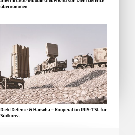
AIM Infrarot-Module GmbH wird von Diehl Defence
übernommen
Diehl Defence & Hanwha – Kooperation IRIS-T SL für
Südkorea