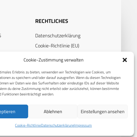
RECHTLICHES
S
Datenschutzerklärung
Cookie-Richtlinie (EU)
AGB
Cookie-Zustimmung verwalten
Compliance
timales Erlebnis zu bieten, verwenden wir Technologien wie Cookies, um
Impressum
tionen zu speichern und/oder darauf zuzugreifen. Wenn du diesen Technologien
nnen wir Daten wie das Surfverhalten oder eindeutige IDs auf dieser Website
Wenn du deine Zustimmung nicht erteilst oder zurückziehst, können bestimmte
 Funktionen beeinträchtigt werden.
eptieren
Ablehnen
Einstellungen ansehen
© 2026 CPM GmbH – Alle Rechte vorbehalten
Cookie-Richtlinie
Datenschutzerklärung
Impressum