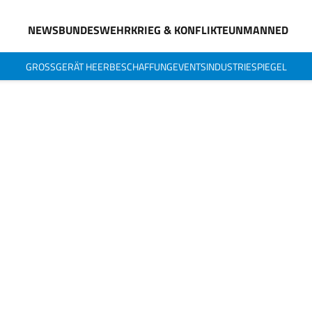
NEWS
BUNDESWEHR
KRIEG & KONFLIKTE
UNMANNED
GROSSGERÄT HEER
BESCHAFFUNG
EVENTS
INDUSTRIESPIEGEL