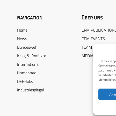
NAVIGATION
ÜBER UNS
Home
CPM PUBLICATION
News
CPM EVENTS
Bundeswehr
TEAM
Krieg & Konflikte
MEDIADATEN
Um dir ein op
International
Geräteinforma
zustimmst, kö
Unmanned
verarbeiten. 
Merkmale und
DEF-Jobs
Industriespiegel
Akz