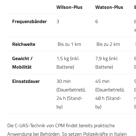
Wilson-Plus
Watson-Plus
Frequenzbänder
3
6
Reichweite
Bis zu 1 km
Bis zu 2 km
Gewicht /
1,5 kg (inkl.
7,9 kg (inkl.
8
Mobilität
Batterie)
Batterie)
Einsatzdauer
30 min
45 min
(Dauerbetrieb),
(Dauerbetrieb),
24 h (Stand-
48 h (Stand-
by)
by)
Die C-UAS-Technik von CPM findet bereits praktische
Anwendung bei Behörden. So setzen Polizeikräfte in Italien