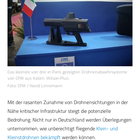
Das kleinste von drei in Paris gezeigten Drohnenabwehrsysteme
von CPM aus Italien: Wilson-Plus.
Foto: CPM / Navid Linnemann
Mit der rasanten Zunahme von Drohnensichtungen in der
Nähe kritischer Infrastruktur steigt die potenzielle
Bedrohung. Nicht nur in Deutschland werden Überlegungen
unternommen, wie unberechtigt fliegende
Klein- und
Kleinstdrohnen bekämpft
werden können.