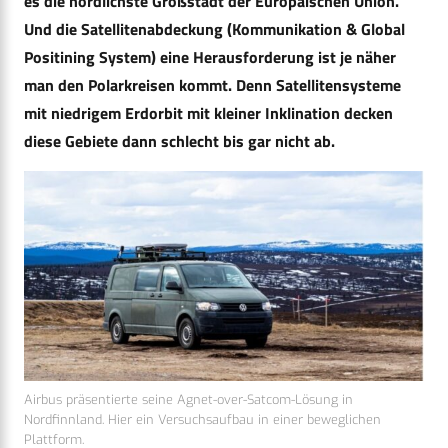
es die nördlichste Großstadt der Europäischen Union.
Und die Satellitenabdeckung (Kommunikation & Global
Positining System) eine Herausforderung ist je näher
man den Polarkreisen kommt. Denn Satellitensysteme
mit niedrigem Erdorbit mit kleiner Inklination decken
diese Gebiete dann schlecht bis gar nicht ab.
Airbus präsentierte seine Agnet-over-Satcom-Lösung in
Nordfinnland. Hier ein Versuchsaufbau in einer beweglichen
Plattform.