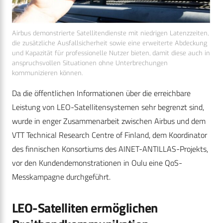
Airbus demonstrierte Satellitendienste mit niedrigen Latenzzeiten,
die zusätzliche Ausfallsicherheit sowie eine erweiterte Abdeckung
und Kapazität für professionelle Nutzer bieten, damit diese auch in
anspruchsvollen Situationen ohne Unterbrechungen
kommunizieren können.
Da die öffentlichen Informationen über die erreichbare
Leistung von LEO-Satellitensystemen sehr begrenzt sind,
wurde in enger Zusammenarbeit zwischen Airbus und dem
VTT Technical Research Centre of Finland, dem Koordinator
des finnischen Konsortiums des AINET-ANTILLAS-Projekts,
vor den Kundendemonstrationen in Oulu eine QoS-
Messkampagne durchgeführt.
LEO-Satelliten ermöglichen