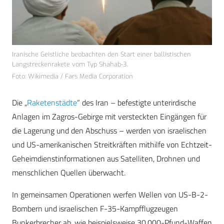
Iranische Geistliche beobachten den Start einer ballistischen
Langstreckenrakete vom Typ Shahab-3.
Foto: Wikimedia / Fars Media Corporation
Die „
Raketenstädte
“ des Iran – befestigte unterirdische
Anlagen im Zagros-Gebirge mit versteckten Eingängen für
die Lagerung und den Abschuss – werden von israelischen
und US-amerikanischen Streitkräften mithilfe von Echtzeit-
Geheimdienstinformationen aus Satelliten, Drohnen und
menschlichen Quellen überwacht.
In gemeinsamen Operationen werfen Wellen von US-B-2-
Bombern und israelischen F-35-Kampfflugzeugen
Bunkerbrecher ab, wie beispielsweise 30.000-Pfund-Waffen