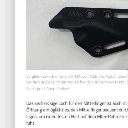
Vergleich zwischen dem AVN Modell M06 aus Metall (oben)
deutlich größer und leichter. Es handelt sich um ein Notfall
Foto: cpm / André Forkert
Das sechseckige Loch für den Mittelfinger ist auch m
Öffnung ermöglicht es, den Mittelfinger bequem durc
legen, um einen festen Halt auf dem M06-Rahmen zu 
ruht.