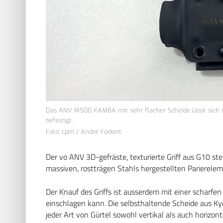
Das ANV M500 KAMBA mit sehr flacher Scheide lässt sich s
befestigt.
Foto: cpm / André Forkert
Der vo ANV 3D-gefräste, texturierte Griff aus G10 s
massiven, rostträgen Stahls hergestellten Parierelem
Der Knauf des Griffs ist ausserdem mit einer scharfen
einschlagen kann. Die selbsthaltende Scheide aus K
jeder Art von Gürtel sowohl vertikal als auch horizo