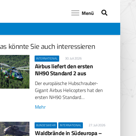
Menü
as könnte Sie auch interessieren
30. Juli 2026
INTERNATIONAL
Airbus liefert den ersten
NH90 Standard 2 aus
Der europäische Hubschrauber-
Gigant Airbus Helicopters hat den
ersten NH90 Standard…
Mehr
27. Juli 2026
BUNDESWEHR
INTERNATIONAL
Waldbrände in Südeuropa –