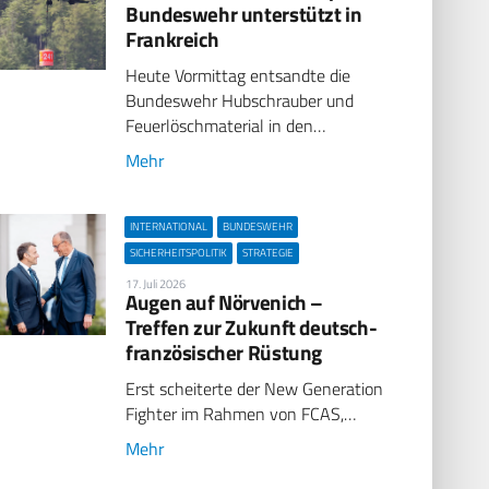
Bundeswehr unterstützt in
Frankreich
Heute Vormittag entsandte die
Bundeswehr Hubschrauber und
Feuerlöschmaterial in den…
Mehr
INTERNATIONAL
BUNDESWEHR
SICHERHEITSPOLITIK
STRATEGIE
17. Juli 2026
Augen auf Nörvenich –
Treffen zur Zukunft deutsch-
französischer Rüstung
Erst scheiterte der New Generation
Fighter im Rahmen von FCAS,…
Mehr