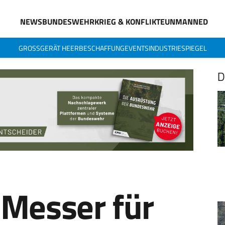
NEWS
BUNDESWEHR
KRIEG & KONFLIKTE
UNMANNED
GROSSGERÄT HEER
BESCHAFFUNG
EVENTS
INDUSTRIESPIEGEL
D
 Messer für