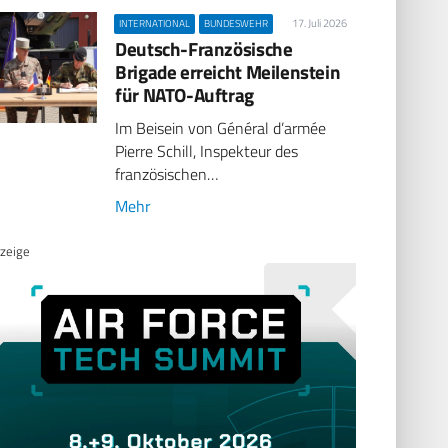
17. Juli 2026
INTERNATIONAL
BUNDESWEHR
Deutsch-Französische
Brigade erreicht Meilenstein
für NATO-Auftrag
Im Beisein von Général d’armée
Pierre Schill, Inspekteur des
französischen…
Mehr
zeige