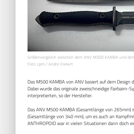
Größenvergleich zwischen dem ANV M500 KAMBA und de
Foto: cpm / André Forkert
Das M500 KAMBA von ANV basiert auf dem Design 
Dabei wurde das originale zweischneidige Fairbairn
interpretierten, so der Hersteller.
Das ANV M500 KAMBA (Gesamtlänge von 265mm) ist
(Gesamtlänge von 340 mm), um es auch an Kampfmitt
ANTHROPOID war in vielen Situationen dann doch ein