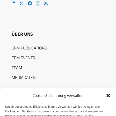
ÜBER UNS
CPM PUBLICATIONS
CPM EVENTS
TEAM
MEDIADATEN
Cookie-Zustimmung verwalten
Um dir ein optimales Erlebnis zu bieten, verwenden wir Technologien wie
RECHTLICHES
Cookies, um Geräteinformationen zu speichern und/oder darauf zuzugreifen.
Wenn du diesen Technologien zustimmst, können wir Daten wie das