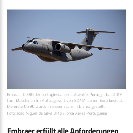
Embraer C-390 der portugiesischen Luftwaffe. Portugal hat 2019
fünf Maschinen im Auftragswert von 827 Millionen Euro bestellt.
Die erste C-390 wurde in diesem Jahr in Dienst gestellt.
Foto: João Miguel da Silva Brito /Força Aérea Portuguesa
Embraer erfüllt alle Anforderungen