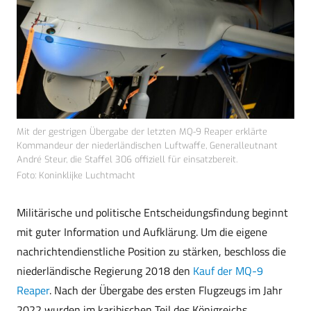
Mit der gestrigen Übergabe der letzten MQ-9 Reaper erklärte
Kommandeur der niederländischen Luftwaffe, Generalleutnant
André Steur, die Staffel 306 offiziell für einsatzbereit.
Foto: Koninklijke Luchtmacht
Militärische und politische Entscheidungsfindung beginnt
mit guter Information und Aufklärung. Um die eigene
nachrichtendienstliche Position zu stärken, beschloss die
niederländische Regierung 2018 den
Kauf der MQ-9
Reaper
. Nach der Übergabe des ersten Flugzeugs im Jahr
2022 wurden im karibischen Teil des Königreichs