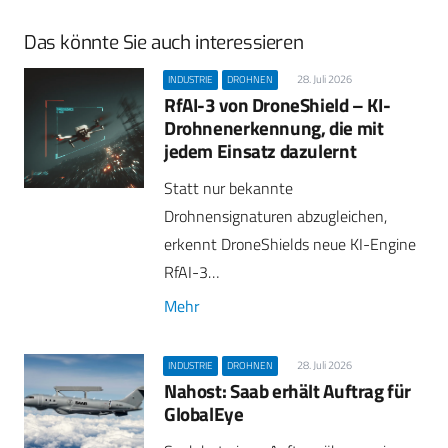
Das könnte Sie auch interessieren
28. Juli 2026
INDUSTRIE
DROHNEN
RfAI-3 von DroneShield – KI-
Drohnenerkennung, die mit
jedem Einsatz dazulernt
Statt nur bekannte
Drohnensignaturen abzugleichen,
erkennt DroneShields neue KI-Engine
RfAI-3…
Mehr
28. Juli 2026
INDUSTRIE
DROHNEN
Nahost: Saab erhält Auftrag für
GlobalEye