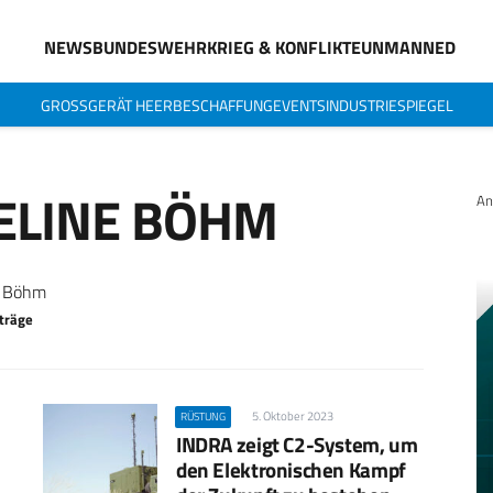
NEWS
BUNDESWEHR
KRIEG & KONFLIKTE
UNMANNED
GROSSGERÄT HEER
BESCHAFFUNG
EVENTS
INDUSTRIESPIEGEL
ELINE BÖHM
An
e Böhm
träge
5. Oktober 2023
RÜSTUNG
INDRA zeigt C2-System, um
den Elektronischen Kampf