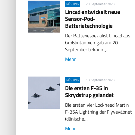
20. September 2023
RÜSTUNG
Lincad entwickelt neue
Sensor-Pod-
Batterietechnologie
Der Batteriespezialist Lincad aus
Großbritannien gab am 20.
September bekannt,…
Mehr
18. September 2023
RÜSTUNG
Die ersten F-35 in
Skrydstrup gelandet
Die ersten vier Lockheed Martin
F-35A Lightning der Flyvevåbnet
(dänische…
Mehr