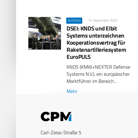
15. September 2023
NUTZUNG
DSEI: KNDS und Elbit
Systems unterzeichnen
Kooperations­vertrag für
Raketenartillerie­system
EuroPULS
KNDS (KMW+NEXTER Defense
Systems N.V.), ein europäischer
Marktführer im Bereich…
Mehr
Carl-Zeiss-Straße 5