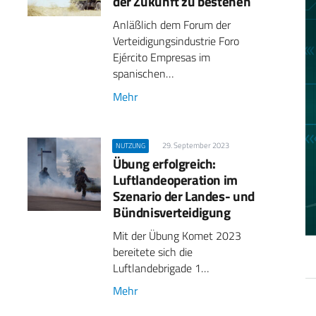
der Zukunft zu bestehen
Anläßlich dem Forum der
Verteidigungsindustrie Foro
Ejército Empresas im
spanischen…
Mehr
29. September 2023
NUTZUNG
Übung erfolgreich:
Luftlandeoperation im
Szenario der Landes- und
Bündnis­verteidigung
Mit der Übung Komet 2023
bereitete sich die
Luftlandebrigade 1…
Mehr