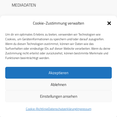
MEDIADATEN
Cookie-Zustimmung verwalten
Um dir ein optimales Erlebnis zu bieten, verwenden wir Technologien wie
RECHTLICHES
Cookies, um Geräteinformationen zu speichern und/oder darauf zuzugreifen.
Wenn du diesen Technologien zustimmst, können wir Daten wie das
Surfverhalten oder eindeutige IDs auf dieser Website verarbeiten. Wenn du deine
Datenschutzerklärung
Zustimmung nicht erteilst oder zurückziehst, können bestimmte Merkmale und
Funktionen beeinträchtigt werden.
Cookie-Richtlinie (EU)
AGB
Akzeptieren
Compliance
Ablehnen
Impressum
Einstellungen ansehen
© 2026 CPM GmbH – Alle Rechte vorbehalten
Cookie-Richtlinie
Datenschutzerklärung
Impressum