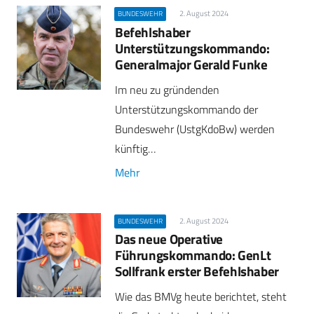
2. August 2024
BUNDESWEHR
Befehlshaber
Unterstützungskommando:
Generalmajor Gerald Funke
Im neu zu gründenden
Unterstützungskommando der
Bundeswehr (UstgKdoBw) werden
künftig…
Mehr
2. August 2024
BUNDESWEHR
Das neue Operative
Führungskommando: GenLt
Sollfrank erster Befehlshaber
Wie das BMVg heute berichtet, steht