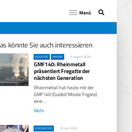
Menü
as könnte Sie auch interessieren
3. August 2026
INDUSTRIE
MARINE
GMF140: Rheinmetall
präsentiert Fregatte der
nächsten Generation
Rheinmetall hat heute mit der
GMF140 (Guided Missile Frigate)
eine…
Mehr
19. Juni 2026
EUROSATORY