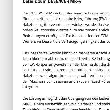
Details zum DESEAVER MK-4
Das DESEAVER MK-4 Countermeasure Dispensing Syste
für die maritime elektronische Kriegsführung (EW), 
Raketenangriffsszenarien entwickelt wurde. Das Syste
hohes Situationsbewusstsein im maritimen Bereich 
Bedrohungen ermöglicht. Die Kombination der ECM-
Werfers verbessert die Verteidigungsfähigkeit des 
Das integrierte System kann von mehreren Abschus
Täuschkörpern abfeuern, um gleichzeitig Bedrohunge
von EW-Dispensing-Systemen der Marine dar, die di
besteht aus trainierbaren und stabilisierten Abschus
Raketenabwehralgorithmen ausgewählten Täuschkörp
den Abschuss von passiven und aktiven Täuschkörpe
integriert.
Die Lösung ermöglicht den Übergang von den bish
MK-4, einem einsatzfähigen, trainierbaren und stabi
Täuschkörper-Gegenmaßnahmen kombiniert. Dies wir