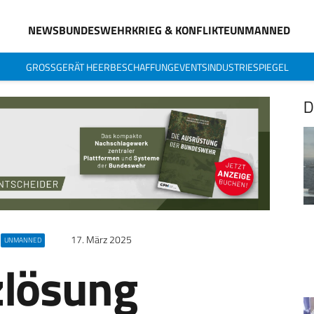
NEWS
BUNDESWEHR
KRIEG & KONFLIKTE
UNMANNED
GROSSGERÄT HEER
BESCHAFFUNG
EVENTS
INDUSTRIESPIEGEL
D
17. März 2025
UNMANNED
zlösung