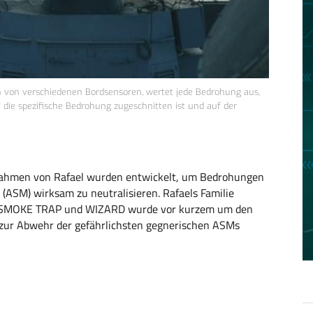
 von verschiedenen Bordsensoren, wertet jede Bedrohung aus,
auf die spezifische Bedrohung zugeschnitten ist und auf der
ahmen von Rafael wurden entwickelt, um Bedrohungen
 (ASM) wirksam zu neutralisieren. Rafaels Familie
, SMOKE TRAP und WIZARD wurde vor kurzem um den
l zur Abwehr der gefährlichsten gegnerischen ASMs