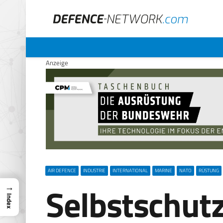
Anzeige
AIR DEFENCE
INDUSTRIE
INTERNATIONAL
MARINE
NATO
RÜSTUNG
Selbstschut
→
Index