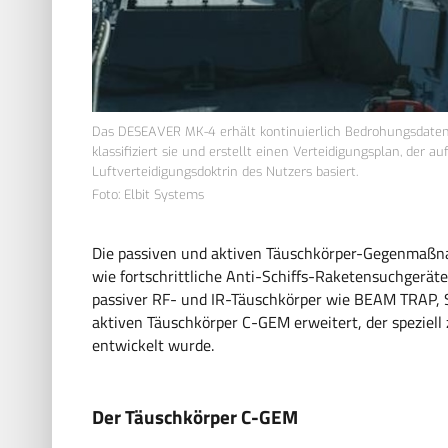
Das DESEAVER MK-4 erhält kontinuierlich Bedrohungsdaten
klassifiziert sie und erstellt einen Verteidigungsplan, der 
Luftverteidigungsdoktrin des Nutzers basiert.
Foto: Elbit Systems
Die passiven und aktiven Täuschkörper-Gegenmaßn
wie fortschrittliche Anti-Schiffs-Raketensuchgeräte
passiver RF- und IR-Täuschkörper wie BEAM TRAP
aktiven Täuschkörper C-GEM erweitert, der speziel
entwickelt wurde.
Der Täuschkörper C-GEM