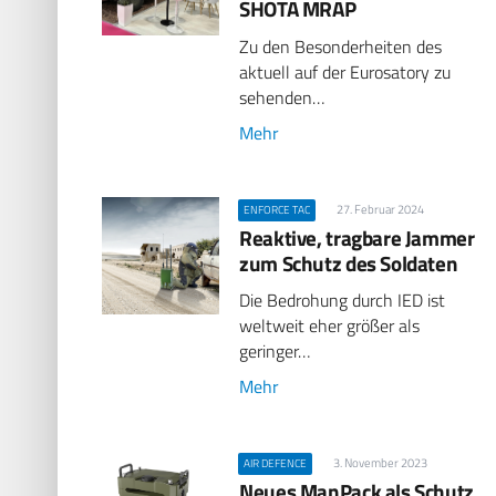
SHOTA MRAP
Zu den Besonderheiten des
aktuell auf der Eurosatory zu
sehenden…
Mehr
27. Februar 2024
ENFORCE TAC
Reaktive, tragbare Jammer
zum Schutz des Soldaten
Die Bedrohung durch IED ist
weltweit eher größer als
geringer…
Mehr
3. November 2023
AIR DEFENCE
Neues ManPack als Schutz