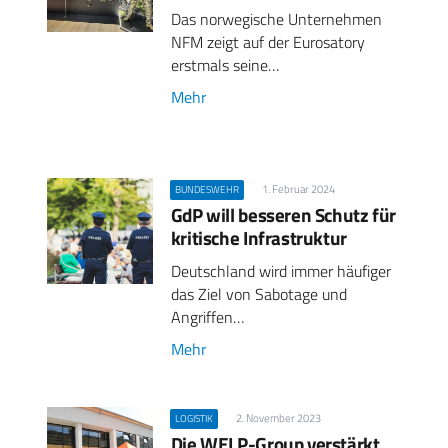
Das norwegische Unternehmen
NFM zeigt auf der Eurosatory
erstmals seine…
Mehr
1. Februar 2024
BUNDESWEHR
GdP will besseren Schutz für
kritische Infrastruktur
Deutschland wird immer häufiger
das Ziel von Sabotage und
Angriffen…
Mehr
2. November 2023
LOGISTIK
Die WELP-Group verstärkt