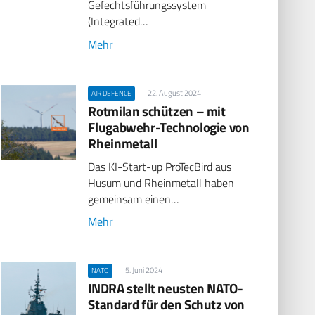
Gefechtsführungssystem
(Integrated…
Mehr
22. August 2024
AIR DEFENCE
Rotmilan schützen – mit
Flugabwehr-Technologie von
Rheinmetall
Das KI-Start-up ProTecBird aus
Husum und Rheinmetall haben
gemeinsam einen…
Mehr
5. Juni 2024
NATO
INDRA stellt neusten NATO-
Standard für den Schutz von