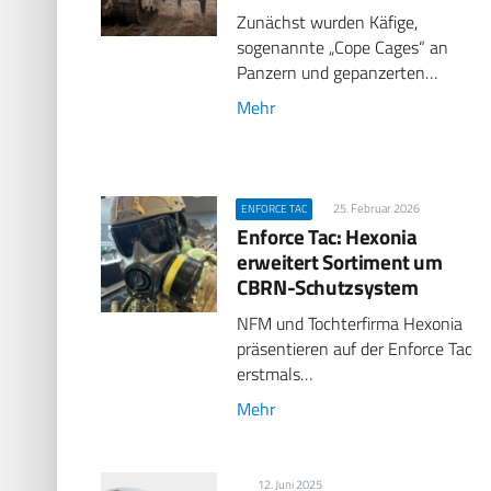
Zunächst wurden Käfige,
sogenannte „Cope Cages“ an
Panzern und gepanzerten…
Mehr
25. Februar 2026
ENFORCE TAC
Enforce Tac: Hexonia
erweitert Sortiment um
CBRN-Schutzsystem
NFM und Tochterfirma Hexonia
präsentieren auf der Enforce Tac
erstmals…
Mehr
12. Juni 2025