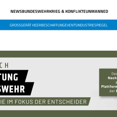
NEWS
BUNDESWEHR
KRIEG & KONFLIKTE
UNMANNED
GROSSGERÄT HEER
BESCHAFFUNG
EVENTS
INDUSTRIESPIEGEL