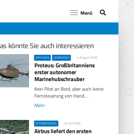
Menü
as könnte Sie auch interessieren
4. August 2026
DROHNEN
UNMANNED
Proteus: Großbritanniens
erster autonomer
Marinehubschrauber
Kein Pilot an Bord, aber auch keine
Fernsteuerung von Hand.…
Mehr
30. Juli 2026
INTERNATIONAL
Airbus liefert den ersten