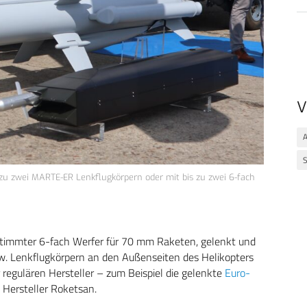
V
A
S
 zu zwei MARTE-ER Lenkflugkörpern oder mit bis zu zwei 6-fach
estimmter 6-fach Werfer für 70 mm Raketen, gelenkt und
zw. Lenkflugkörpern an den Außenseiten des Helikopters
 regulären Hersteller – zum Beispiel die gelenkte
Euro-
 Hersteller Roketsan.