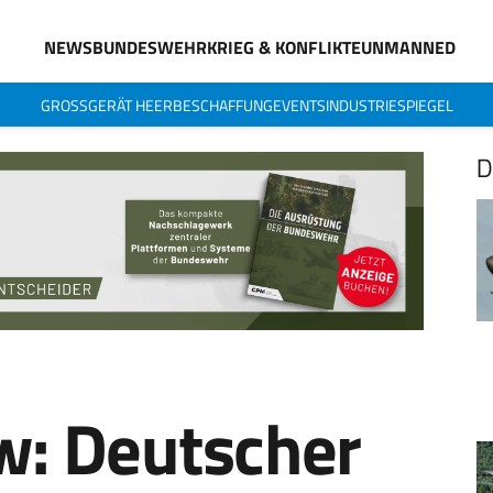
NEWS
BUNDESWEHR
KRIEG & KONFLIKTE
UNMANNED
GROSSGERÄT HEER
BESCHAFFUNG
EVENTS
INDUSTRIESPIEGEL
D
w: Deutscher