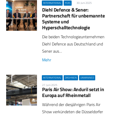
30. Juni 2025
INTERNATIONAL
FCAS
Diehl Defence & Sener:
Partnerschaft für unbemannte
Systeme und
Hyperschalltechnologie
Die beiden Technologieunternehmen
Diehl Defence aus Deutschland und
Sener aus…
Mehr
INTERNATIONAL
DROHNEN
UNMANNED
27. Juni 2025
Paris Air Show: Anduril setzt in
Europa auf Rheinmetall
Während der diesjährigen Paris Air
Show verkündeten die Düsseldorfer