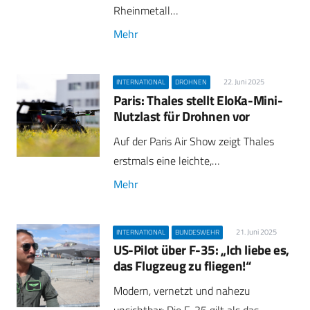
Rheinmetall…
Mehr
22. Juni 2025
INTERNATIONAL
DROHNEN
Paris: Thales stellt EloKa-Mini-
Nutzlast für Drohnen vor
Auf der Paris Air Show zeigt Thales
erstmals eine leichte,…
Mehr
21. Juni 2025
INTERNATIONAL
BUNDESWEHR
US-Pilot über F-35: „Ich liebe es,
das Flugzeug zu fliegen!“
Modern, vernetzt und nahezu