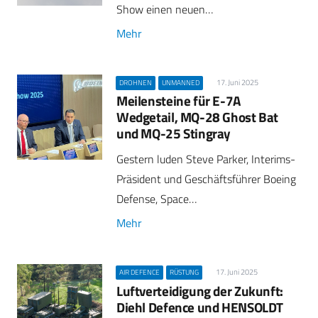
Show einen neuen…
Mehr
17. Juni 2025
DROHNEN
UNMANNED
Meilensteine für E-7A
Wedgetail, MQ-28 Ghost Bat
und MQ-25 Stingray
Gestern luden Steve Parker, Interims-
Präsident und Geschäftsführer Boeing
Defense, Space…
Mehr
17. Juni 2025
AIR DEFENCE
RÜSTUNG
Luftverteidigung der Zukunft:
Diehl Defence und HENSOLDT