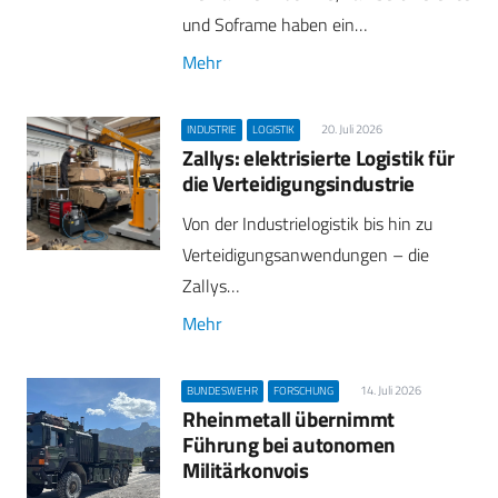
und Soframe haben ein…
Mehr
20. Juli 2026
INDUSTRIE
LOGISTIK
Zallys: elektrisierte Logistik für
die Verteidigungsindustrie
Von der Industrielogistik bis hin zu
Verteidigungsanwendungen – die
Zallys…
Mehr
14. Juli 2026
BUNDESWEHR
FORSCHUNG
Rheinmetall übernimmt
Führung bei autonomen
Militärkonvois