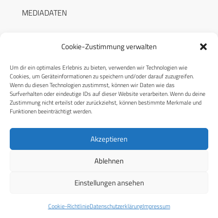
MEDIADATEN
Cookie-Zustimmung verwalten
Um dir ein optimales Erlebnis zu bieten, verwenden wir Technologien wie
RECHTLICHES
Cookies, um Geräteinformationen zu speichern und/oder darauf zuzugreifen.
Wenn du diesen Technologien zustimmst, können wir Daten wie das
Surfverhalten oder eindeutige IDs auf dieser Website verarbeiten. Wenn du deine
Datenschutzerklärung
Zustimmung nicht erteilst oder zurückziehst, können bestimmte Merkmale und
Funktionen beeinträchtigt werden.
Cookie-Richtlinie (EU)
AGB
Akzeptieren
Compliance
Ablehnen
Impressum
Einstellungen ansehen
© 2026 CPM GmbH – Alle Rechte vorbehalten
Cookie-Richtlinie
Datenschutzerklärung
Impressum