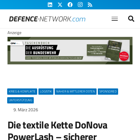
Anzeige
KRIEG & KONFLIKTE
LOGISTIK
NAHER & MITTLERER OSTEN
SPONSORED
UNTERSTÜTZUNG
9. März 2026
Die textile Kette DoNova
PowerLash – sicherer