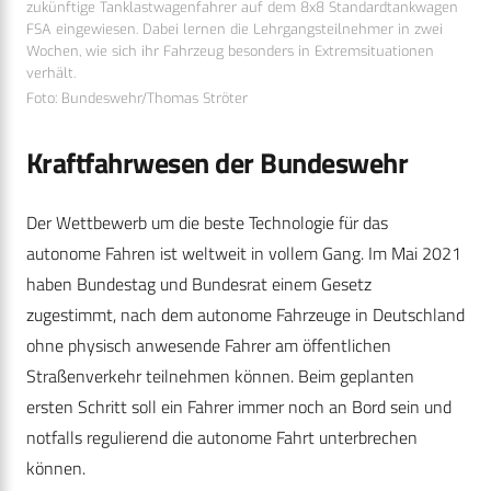
zukünftige Tanklastwagenfahrer auf dem 8x8 Standardtankwagen
FSA eingewiesen. Dabei lernen die Lehrgangsteilnehmer in zwei
Wochen, wie sich ihr Fahrzeug besonders in Extremsituationen
verhält.
Foto: Bundeswehr/Thomas Ströter
Kraftfahrwesen der Bundeswehr
Der Wettbewerb um die beste Technologie für das
autonome Fahren ist weltweit in vollem Gang. Im Mai 2021
haben Bundestag und Bundesrat einem Gesetz
zugestimmt, nach dem autonome Fahrzeuge in Deutschland
ohne physisch anwesende Fahrer am öffentlichen
Straßenverkehr teilnehmen können. Beim geplanten
ersten Schritt soll ein Fahrer immer noch an Bord sein und
notfalls regulierend die autonome Fahrt unterbrechen
können.