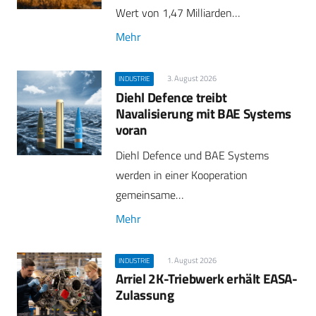
Wert von 1,47 Milliarden…
Mehr
3. August 2026
INDUSTRIE
Diehl Defence treibt
Navalisierung mit BAE Systems
voran
Diehl Defence und BAE Systems
werden in einer Kooperation
gemeinsame…
Mehr
1. August 2026
INDUSTRIE
Arriel 2K-Triebwerk erhält EASA-
Zulassung