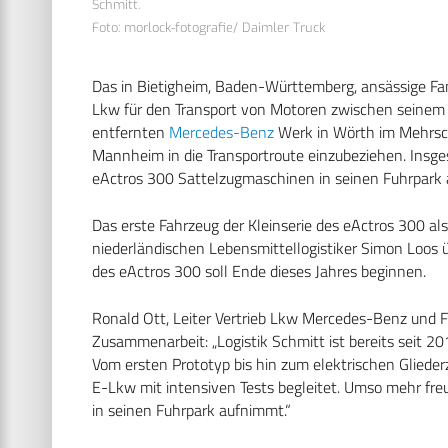
Schmitt.
Foto: morlock-fotografie/ Daimler Truck
Das in Bietigheim, Baden-Württemberg, ansässige Fa
Lkw für den Transport von Motoren zwischen seinem 
entfernten
Mercedes-Benz
Werk in Wörth im Mehrschi
Mannheim in die Transportroute einzubeziehen. Insges
eActros 300 Sattelzugmaschinen in seinen Fuhrpark
Das erste Fahrzeug der Kleinserie des eActros 300 a
niederländischen Lebensmittellogistiker Simon Loos üb
des eActros 300 soll Ende dieses Jahres beginnen.
Ronald Ott, Leiter Vertrieb Lkw Mercedes-Benz und 
Zusammenarbeit: „Logistik Schmitt ist bereits seit 20
Vom ersten Prototyp bis hin zum elektrischen Glieder
E-Lkw mit intensiven Tests begleitet. Umso mehr fr
in seinen Fuhrpark aufnimmt.“