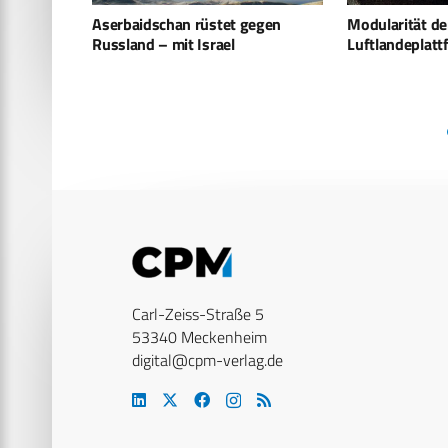
egen
Modularität der
Daimler Truck 
Luftlandeplattform Caracal
Geschäft globa
Carl-Zeiss-Straße 5
53340 Meckenheim
digital@cpm-verlag.de