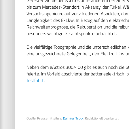
Getestet wurde der eActros unteranderem bei eine
bis zum Mercedes-Standort in Aksaray, der Türkei. Wäh
Versuchsingenieure auf verschiedenen Aspekten, darun
Langlebigkeit des E-Lkw. In Bezug auf den elektrisch
Reichweitenprognose, die Rekuperation und die reib
besonders wichtige Gesichtspunkte betrachtet.
Die vielfältige Topographie und die unterschiedliche
eine ausgezeichnete Gelegenheit, den Elektro-Lkw un
Neben dem eActros 300/400 gibt es auch noch die 60
feierte. Im Vorfeld absolvierte der batterieelektrisc
Testfahrt
.
Quelle: Pressemitteilung
Daimler Truck
. Redaktionell bearbeitet.