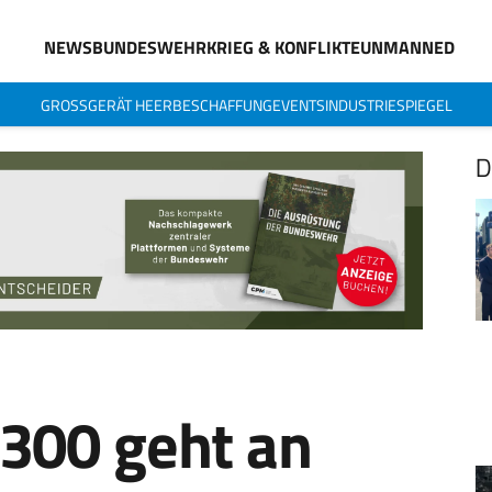
NEWS
BUNDESWEHR
KRIEG & KONFLIKTE
UNMANNED
GROSSGERÄT HEER
BESCHAFFUNG
EVENTS
INDUSTRIESPIEGEL
D
 300 geht an