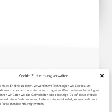
atory 2026: Daimler Truck
Daimler Truck erhält Großauftrag
oshel schließen strategische
von Bundeswehr-
erschaft
Mobilitätsdienstleister
BwFuhrparkService
RECHTLICHES
Cookie-Zustimmung verwalten
S
Datenschutzerklärung
timales Erlebnis zu bieten, verwenden wir Technologien wie Cookies, um
Cookie-Richtlinie (EU)
tionen zu speichern und/oder darauf zuzugreifen. Wenn du diesen Technologien
nnen wir Daten wie das Surfverhalten oder eindeutige IDs auf dieser Website
AGB
Wenn du deine Zustimmung nicht erteilst oder zurückziehst, können bestimmte
 Funktionen beeinträchtigt werden.
Compliance