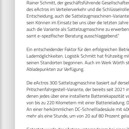
Rainer Schmitt, der geschäftsführende Gesellschafter
des eActros im Verteilerverkehr und die Schlüsselrol
Entscheidung, auch die Sattelzugmaschinen-Variante 
sein Können im Einsatz bei uns über die letzten Jahr
auch die Variante als Sattelzugmaschine zu erwerb
samt e-spezifischer Beratung ausschlaggebend.“
Ein entscheidender Faktor für den erfolgreichen Betri
Lademöglichkeiten. Logistik Schmitt hat frühzeitig m
seinen Standorten begonnen. Auch im Werk Wörth s
Abladepunkten zur Verfügung.
Die eActros 300 Sattelzugmaschine basiert auf derse
Pritschenfahrgestell-Variante, der bereits seit 2021 in
denen jedes über eine installierte Batteriekapazität
von bis zu 220 Kilometern mit einer Batterieladung.
An einer herkömmlichen DC-Schnellladesäule mit 400
mehr als eine Stunde, um von 20 auf 80 Prozent gel