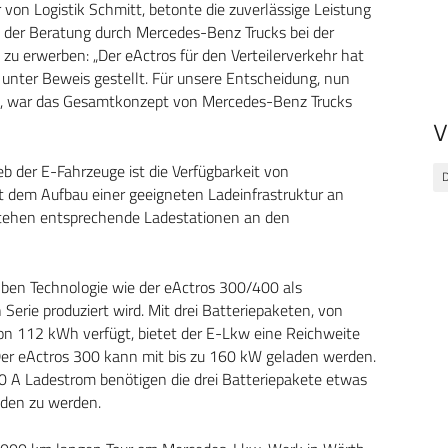
 von Logistik Schmitt, betonte die zuverlässige Leistung
le der Beratung durch Mercedes-Benz Trucks bei der
zu erwerben: „Der eActros für den Verteilerverkehr hat
e unter Beweis gestellt. Für unsere Entscheidung, nun
en, war das Gesamtkonzept von Mercedes-Benz Trucks
V
eb der E-Fahrzeuge ist die Verfügbarkeit von
D
it dem Aufbau einer geeigneten Ladeinfrastruktur an
tehen entsprechende Ladestationen an den
lben Technologie wie der eActros 300/400 als
 Serie produziert wird. Mit drei Batteriepaketen, von
 von 112 kWh verfügt, bietet der E-Lkw eine Reichweite
 Der eActros 300 kann mit bis zu 160 kW geladen werden.
 A Ladestrom benötigen die drei Batteriepakete etwas
aden zu werden.