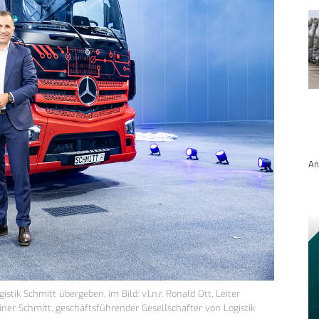
An
ik Schmitt übergeben, im Bild: v.l.n.r. Ronald Ott, Leiter
er Schmitt, geschäftsführender Gesellschafter von Logistik