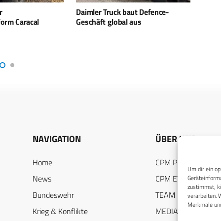
baut Defence-
European Commercial Vehicle
Euros
l aus
Safety Award 2023
und R
Partn
NAVIGATION
ÜBER UNS
Home
CPM PUBLICATION
Um dir ein op
News
CPM EVENTS
Geräteinforma
zustimmst, kö
Bundeswehr
TEAM
verarbeiten. 
Merkmale und
Krieg & Konflikte
MEDIADATEN