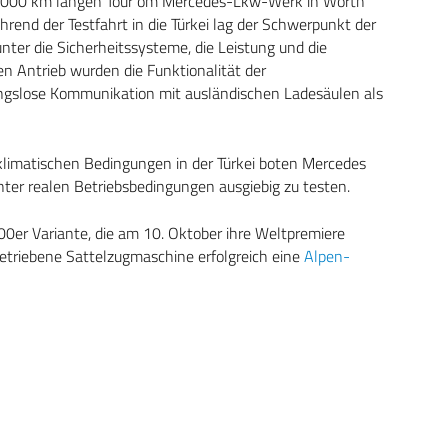
r 3000 km langen Tour om Mercedes-Lkw-Werk in Wörth
rend der Testfahrt in die Türkei lag der Schwerpunkt der
ter die Sicherheitssysteme, die Leistung und die
en Antrieb wurden die Funktionalität der
ungslose Kommunikation mit ausländischen Ladesäulen als
n klimatischen Bedingungen in der Türkei boten Mercedes
ter realen Betriebsbedingungen ausgiebig zu testen.
0er Variante, die am 10. Oktober ihre Weltpremiere
h-betriebene Sattelzugmaschine erfolgreich eine
Alpen-