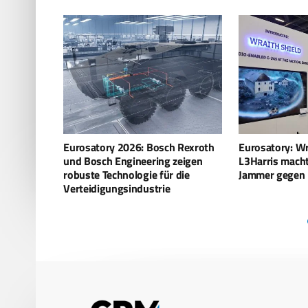
 Rexroth
Eurosatory: Wraith Shield –
Rotzler APEX –
zeigen
L3Harris macht aus Funkgeräten
Steuerungssy
 die
Jammer gegen Drohnen