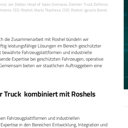
ence; Jan Debler, Head of Sales Overseas, Daimler Truck Defence,
nov, CEO, Roshel; Maria Tkacheva, COO, Roshel; Ignacio Bonel,
ch die Zusammenarbeit mit Roshel bündeln wir
ig leistungsfähige Lösungen im Bereich geschützter
gt bewährte Fahrzeugplattformen und industrielle
sende Expertise bei geschützten Fahrzeugen, operative
 Gemeinsam bieten wir staatlichen Auftraggebern eine
r Truck kombiniert mit Roshels
chen Fahrzeugplattformen und industriellen
Expertise in den Bereichen Entwicklung, Integration und