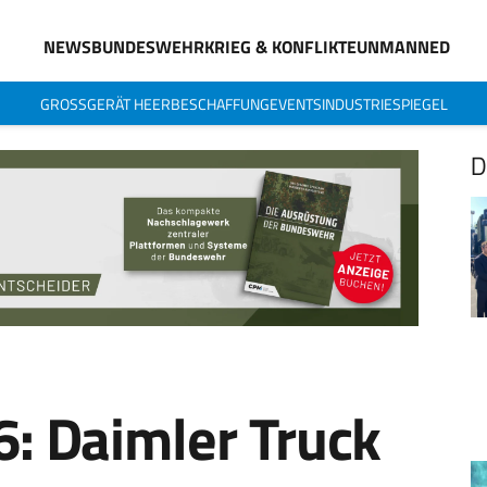
NEWS
BUNDESWEHR
KRIEG & KONFLIKTE
UNMANNED
GROSSGERÄT HEER
BESCHAFFUNG
EVENTS
INDUSTRIESPIEGEL
D
: Daimler Truck