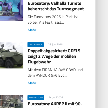
Eurosatory: Valhalla Turrets
beherrscht das Turmsegment
Die Eurosatory 2026 in Paris ist
vorbei. Als Fazit lässt…
Mehr
28. Juni 2026
AIR DEFENCE
Doppelt abgesichert: GDELS
zeigt 2 Wege der mobilen
Flugabwehr
Mit dem PIRANHA 8×8 GBAD und
dem PANDUR 6×6 Evo…
Mehr
24. Juni 2026
EUROSATORY
Eurosatory: AKREP II mit 90-