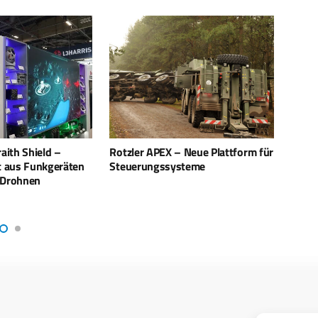
 Neue Plattform für
MILIPOL: FOG stellt Mission
Euros
steme
Underwater Case vor
aktiv