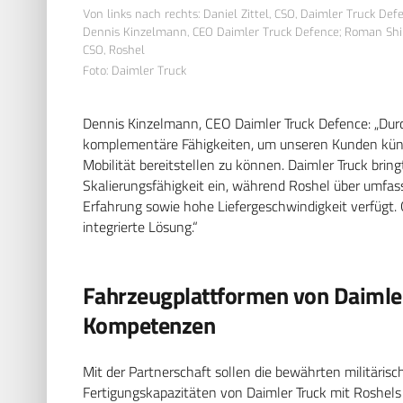
Von links nach rechts: Daniel Zittel, CSO, Daimler Truck Def
Dennis Kinzelmann, CEO Daimler Truck Defence; Roman Shimo
CSO, Roshel
Foto: Daimler Truck
Dennis Kinzelmann, CEO Daimler Truck Defence: „Dur
komplementäre Fähigkeiten, um unseren Kunden künft
Mobilität bereitstellen zu können. Daimler Truck brin
Skalierungsfähigkeit ein, während Roshel über umfas
Erfahrung sowie hohe Liefergeschwindigkeit verfügt.
integrierte Lösung.“
Fahrzeugplattformen von Daimle
Kompetenzen
Mit der Partnerschaft sollen die bewährten militäris
Fertigungskapazitäten von Daimler Truck mit Roshels 