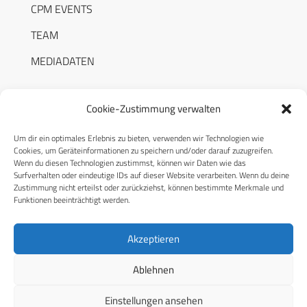
CPM EVENTS
TEAM
MEDIADATEN
Cookie-Zustimmung verwalten
Um dir ein optimales Erlebnis zu bieten, verwenden wir Technologien wie
RECHTLICHES
Cookies, um Geräteinformationen zu speichern und/oder darauf zuzugreifen.
Wenn du diesen Technologien zustimmst, können wir Daten wie das
Surfverhalten oder eindeutige IDs auf dieser Website verarbeiten. Wenn du deine
Datenschutzerklärung
Zustimmung nicht erteilst oder zurückziehst, können bestimmte Merkmale und
Funktionen beeinträchtigt werden.
Cookie-Richtlinie (EU)
AGB
Akzeptieren
Compliance
Ablehnen
Impressum
Einstellungen ansehen