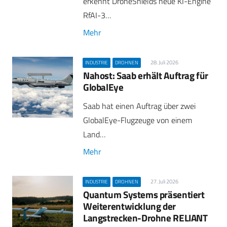
erkennt DroneShields neue KI-Engine
RfAI-3…
Mehr
28. Juli 2026
INDUSTRIE
DROHNEN
Nahost: Saab erhält Auftrag für
GlobalEye
Saab hat einen Auftrag über zwei
GlobalEye-Flugzeuge von einem
Land…
Mehr
27. Juli 2026
INDUSTRIE
DROHNEN
Quantum Systems präsentiert
Weiterentwicklung der
Langstrecken-Drohne RELIANT