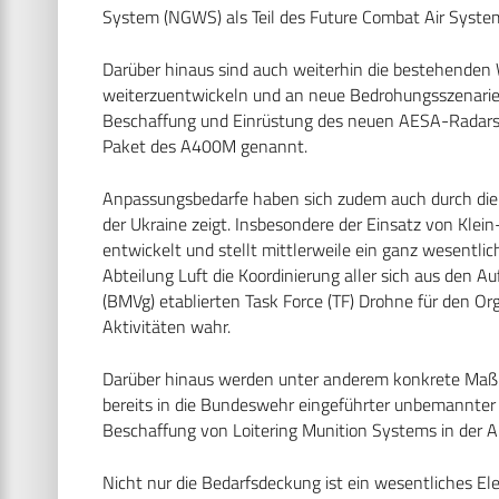
System (NGWS) als Teil des Future Combat Air System 
Darüber hinaus sind auch weiterhin die bestehende
weiterzuentwickeln und an neue Bedrohungsszenarien 
Beschaffung und Einrüstung des neuen AESA-Rada
Paket des A400M genannt.
Anpassungsbedarfe haben sich zudem auch durch die ve
der Ukraine zeigt. Insbesondere der Einsatz von Klei
entwickelt und stellt mittlerweile ein ganz wesentlic
Abteilung Luft die Koordinierung aller sich aus den 
(BMVg) etablierten Task Force (TF) Drohne für den O
Aktivitäten wahr.
Darüber hinaus werden unter anderem konkrete Maßn
bereits in die Bundeswehr eingeführter unbemannter
Beschaffung von Loitering Munition Systems in der Ab
Nicht nur die Bedarfsdeckung ist ein wesentliches El