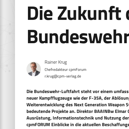
Die Zukunft 
Bundeswehr-
Rainer Krug
r.krug@cpm-verlag.de
Die Bundeswehr-Luftfahrt steht vor einem umfas
neuer Kampfflugzeuge wie der F-35A, der Ablösun
Weiterentwicklung des Next Generation Weapon 
bedeutende Projekte an. Direktor BAAINBw Elmar Gu
Ausrüstung, Informationstechnik und Nutzung d
cpmFORUM Einblicke in die aktuellen Beschaffung