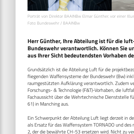
Porträt von Direktor BAAINBw Elmar Günther, vor einer Illus
Foto: Bundeswehr / BAAINBw
Herr Günther, Ihre Abteilung ist für die l
Bundeswehr verantwortlich. Können Sie uns
aus Ihrer Sicht bedeutendsten Vorhaben d
Grundsätzlich ist die Abteilung Luft für die projek
fliegenden Waffensysteme der Bundeswehr (Bw) inklus
raumgestützten Aufklärung verantwortlich. Zudem v
Forschungs- & Technologie (F&T)-Vorhaben, die luftf
Fachaussicht über die Wehrtechnische Dienststelle f
61) in Manching aus.
Ein Schwerpunkt der Abteilung Luft liegt derzeit i
als Ersatz für das Waffensystem TORNADO und des
2, der die bewährte CH-53 ersetzen wird. Nicht zu 