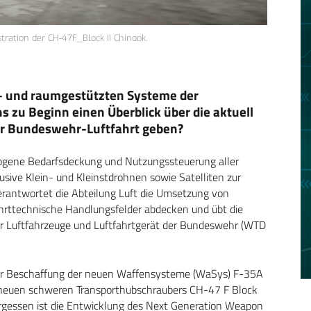
tration der CH-47F_Block II Chinook.
uft- und raumgestützten Systeme der
 zu Beginn einen Überblick über die aktuell
er Bundeswehr-Luftfahrt geben?
tbezogene Bedarfsdeckung und Nutzungssteuerung aller
ive Klein- und Kleinstdrohnen sowie Satelliten zur
erantwortet die Abteilung Luft die Umsetzung von
ahrttechnische Handlungsfelder abdecken und übt die
ür Luftfahrzeuge und Luftfahrtgerät der Bundeswehr (WTD
n der Beschaffung der neuen Waffensysteme (WaSys) F-35A
 neuen schweren Transporthubschraubers CH-47 F Block
vergessen ist die Entwicklung des Next Generation Weapon