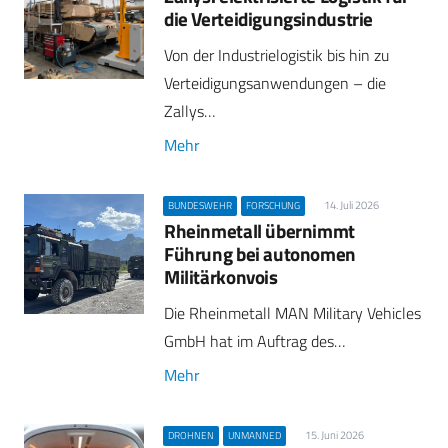
die Verteidigungsindustrie
Von der Industrielogistik bis hin zu
Verteidigungsanwendungen – die
Zallys…
Mehr
14. Juli 2026
BUNDESWEHR
FORSCHUNG
Rheinmetall übernimmt
Führung bei autonomen
Militärkonvois
Die Rheinmetall MAN Military Vehicles
GmbH hat im Auftrag des…
Mehr
15. Juni 2026
DROHNEN
UNMANNED