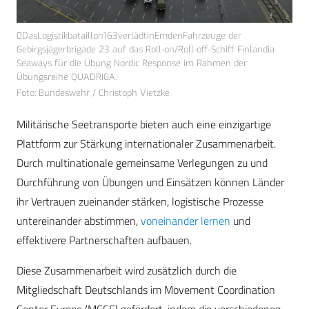
DasLogistikbataillon163verlädtinEmdenFahrzeuge der
Gebirgsjägerbrigade 23 auf das Roll-on/Roll-off-Schiff Finlandia
Seaways für die Übung Nordic Response im Rahmen der
Übungsreihe QUADRIGA.
Foto: Bundeswehr / Christoph Vietzke
Militärische Seetransporte bieten auch eine einzigartige
Plattform zur Stärkung internationaler Zusammenarbeit.
Durch multinationale gemeinsame Verlegungen zu und
Durchführung von Übungen und Einsätzen können Länder
ihr Vertrauen zueinander stärken, logistische Prozesse
untereinander abstimmen,
voneinander lernen
und
effektivere Partnerschaften aufbauen.
Diese Zusammenarbeit wird zusätzlich durch die
Mitgliedschaft Deutschlands im Movement Coordination