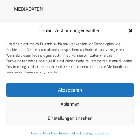
MEDIADATEN
Cookie-Zustimmung verwalten
Um dir ein optimales Erlebnis zu bieten, verwenden wir Technologien wie
RECHTLICHES
Cookies, um Geräteinformationen zu speichern und/oder darauf zuzugreifen.
Wenn du diesen Technologien zustimmst, können wir Daten wie das
Surfverhalten oder eindeutige IDs auf dieser Website verarbeiten. Wenn du deine
Datenschutzerklärung
Zustimmung nicht erteilst oder zurückziehst, können bestimmte Merkmale und
Funktionen beeinträchtigt werden.
Cookie-Richtlinie (EU)
AGB
Akzeptieren
Compliance
Ablehnen
Impressum
Einstellungen ansehen
© 2026 CPM GmbH – Alle Rechte vorbehalten
Cookie-Richtlinie
Datenschutzerklärung
Impressum