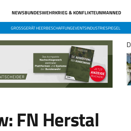
NEWS
BUNDESWEHR
KRIEG & KONFLIKTE
UNMANNED
GROSSGERÄT HEER
BESCHAFFUNG
EVENTS
INDUSTRIESPIEGEL
D
w: FN Herstal