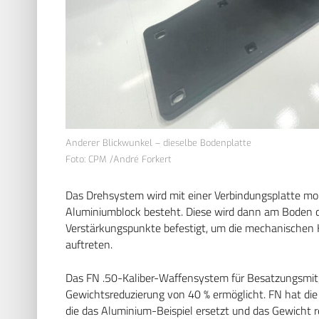
Anderer Blickwunkel – dieselbe Bodenplatte
Foto: CPM /André Forkert
Das Drehsystem wird mit einer Verbindungsplatte mont
Aluminiumblock besteht. Diese wird dann am Boden 
Verstärkungspunkte befestigt, um die mechanischen Kr
auftreten.
Das FN .50-Kaliber-Waffensystem für Besatzungsmitgl
Gewichtsreduzierung von 40 % ermöglicht. FN hat die
die das Aluminium-Beispiel ersetzt und das Gewicht re