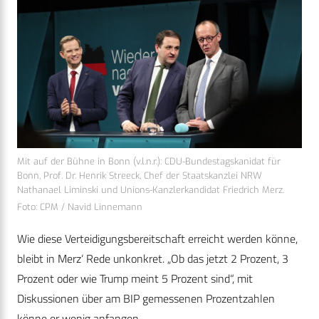
Mit auf der Bühne in Bonn (v.l.n.r.): CDU-Bundestagskanidat für
Bonn, Prof. Dr. Henrik Streeck, Chef der Staatskanzlei NRW
Nathanael Liminski und Unions-Kanzlerkandidat Friedrich Merz.
Foto: CPM / Navid Linnemann
Wie diese Verteidigungsbereitschaft erreicht werden könne,
bleibt in Merz‘ Rede unkonkret. „Ob das jetzt 2 Prozent, 3
Prozent oder wie Trump meint 5 Prozent sind“, mit
Diskussionen über am BIP gemessenen Prozentzahlen
könne er wenig anfangen.