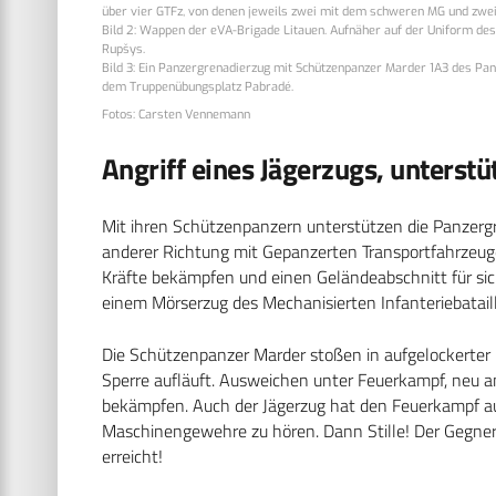
über vier GTFz, von denen jeweils zwei mit dem schweren MG und zw
Bild 2: Wappen der eVA-Brigade Litauen. Aufnäher auf der Uniform des
Rupšys.
Bild 3: Ein Panzergrenadierzug mit Schützenpanzer Marder 1A3 des Panz
dem Truppenübungsplatz Pabradé.
Fotos: Carsten Vennemann
Angriff eines Jägerzugs, unterst
Mit ihren Schützenpanzern unterstützen die Panzergr
anderer Richtung mit Gepanzerten Transportfahrzeug
Kräfte bekämpfen und einen Geländeabschnitt für sic
einem Mörserzug des Mechanisierten Infanteriebataill
Die Schützenpanzer Marder stoßen in aufgelockerter F
Sperre aufläuft. Ausweichen unter Feuerkampf, neu a
bekämpfen. Auch der Jägerzug hat den Feuerkampf a
Maschinengewehre zu hören. Dann Stille! Der Gegne
erreicht!