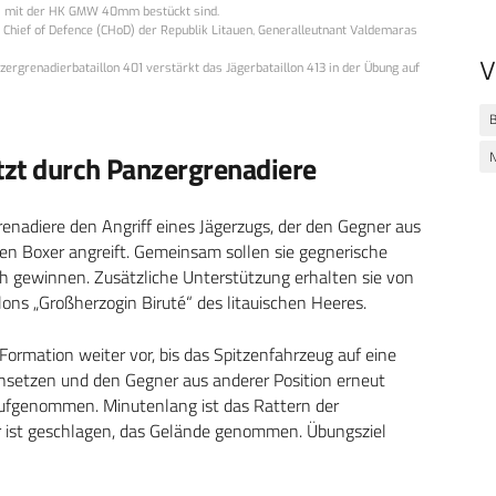
ei mit der HK GMW 40mm bestückt sind.
 Chief of Defence (CHoD) der Republik Litauen, Generalleutnant Valdemaras
V
ergrenadierbataillon 401 verstärkt das Jägerbataillon 413 in der Übung auf
ützt durch Panzergrenadiere
enadiere den Angriff eines Jägerzugs, der den Gegner aus
en Boxer angreift. Gemeinsam sollen sie gegnerische
h gewinnen. Zusätzliche Unterstützung erhalten sie von
ons „Großherzogin Biruté“ des litauischen Heeres.
ormation weiter vor, bis das Spitzenfahrzeug auf eine
nsetzen und den Gegner aus anderer Position erneut
ufgenommen. Minutenlang ist das Rattern der
r ist geschlagen, das Gelände genommen. Übungsziel