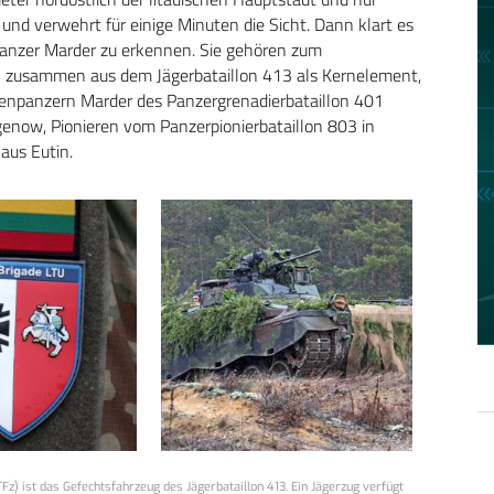
und verwehrt für einige Minuten die Sicht. Dann klart es
panzer Marder zu erkennen. Sie gehören zum
ch zusammen aus dem Jägerbataillon 413 als Kernelement,
zenpanzern Marder des Panzergrenadierbataillon 401
enow, Pionieren vom Panzerpionierbataillon 803 in
aus Eutin.
Fz) ist das Gefechtsfahrzeug des Jägerbataillon 413. Ein Jägerzug verfügt