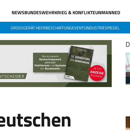
NEWS
BUNDESWEHR
KRIEG & KONFLIKTE
UNMANNED
GROSSGERÄT HEER
BESCHAFFUNG
EVENTS
INDUSTRIESPIEGEL
D
eutschen