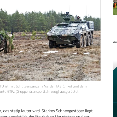
An
TU ist mit Schützenpanzern Marder 1A3 (links) und dem
ante GTFz (Gruppentransportfahrzeug) ausgerüstet.
das stetig lauter wird. Starkes Schneegestöber liegt
ter nordöstlich der litauischen Hauptstadt und nur