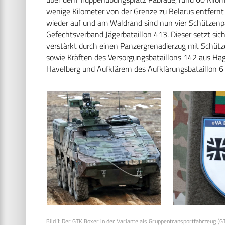
wenige Kilometer von der Grenze zu Belarus entfernt 
wieder auf und am Waldrand sind nun vier Schützen
Gefechtsverband Jägerbataillon 413. Dieser setzt si
verstärkt durch einen Panzergrenadierzug mit Schüt
sowie Kräften des Versorgungsbataillons 142 aus Hag
Havelberg und Aufklärern des Aufklärungsbataillon 6 
Bild 1: Der GTK Boxer in der Variante als Gruppentransportfahrzeug (GT