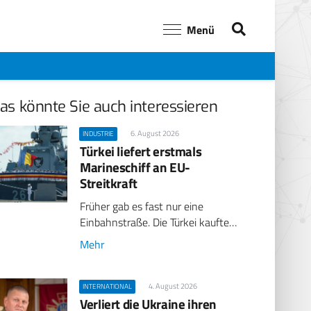
Menü
as könnte Sie auch interessieren
6. August 2026
INDUSTRIE
Türkei liefert erstmals
Marineschiff an EU-
Streitkraft
Früher gab es fast nur eine
Einbahnstraße. Die Türkei kaufte…
Mehr
4. August 2026
INTERNATIONAL
Verliert die Ukraine ihren