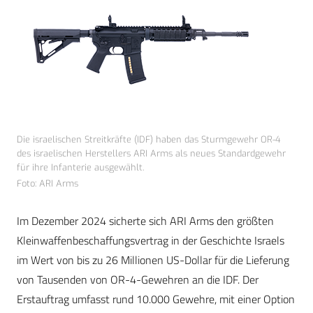
Die israelischen Streitkräfte (IDF) haben das Sturmgewehr OR-4
des israelischen Herstellers ARI Arms als neues Standardgewehr
für ihre Infanterie ausgewählt.
Foto: ARI Arms
Im Dezember 2024 sicherte sich ARI Arms den größten
Kleinwaffenbeschaffungsvertrag in der Geschichte Israels
im Wert von bis zu 26 Millionen US-Dollar für die Lieferung
von Tausenden von OR-4-Gewehren an die IDF. Der
Erstauftrag umfasst rund 10.000 Gewehre, mit einer Option