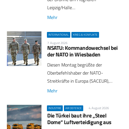
Leipzig/Halle…
Mehr
INTERNATIONAL
KRIEG & KONFLIKTE
7. August 2026
NSATU: Kommandowechsel bei
der NATO in Wiesbaden
Diesen Montag begrüßte der
Oberbefehlshaber der NATO-
Streitkräfte in Europa (SACEUR),…
Mehr
4. August 2026
INDUSTRIE
AIR DEFENCE
Die Türkei baut ihre „Steel
Dome“ Luftverteidigung aus