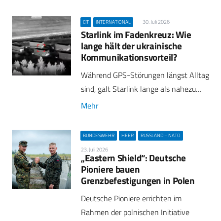
30. Juli 2026
CIT
INTERNATIONAL
Starlink im Fadenkreuz: Wie
lange hält der ukrainische
Kommunikationsvorteil?
Während GPS-Störungen längst Alltag
sind, galt Starlink lange als nahezu…
Mehr
BUNDESWEHR
HEER
RUSSLAND – NATO
23. Juli 2026
„Eastern Shield“: Deutsche
Pioniere bauen
Grenzbefestigungen in Polen
Deutsche Pioniere errichten im
Rahmen der polnischen Initiative