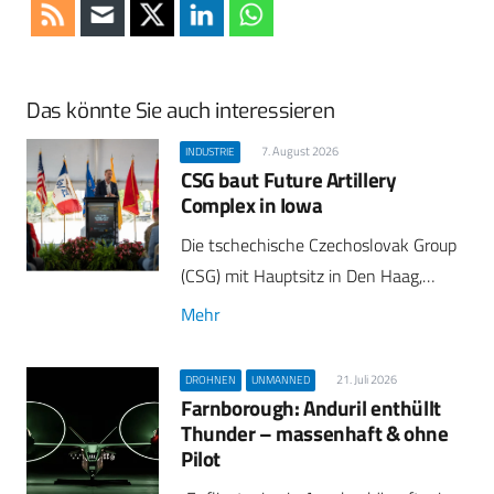
Das könnte Sie auch interessieren
7. August 2026
INDUSTRIE
CSG baut Future Artillery
Complex in Iowa
Die tschechische Czechoslovak Group
(CSG) mit Hauptsitz in Den Haag,…
Mehr
21. Juli 2026
DROHNEN
UNMANNED
Farnborough: Anduril enthüllt
Thunder – massenhaft & ohne
Pilot